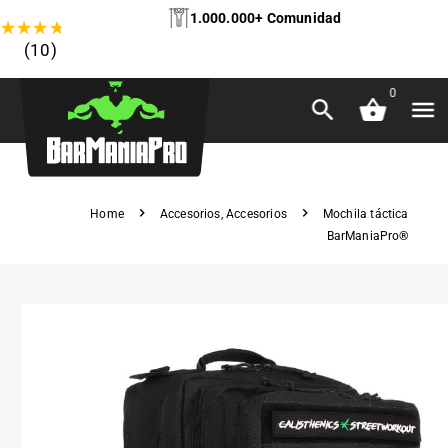
1.000.000+ Comunidad
★
★
★
★
★
(10)
0
Home
Accesorios
,
Accesorios
Mochila táctica
BarManiaPro®