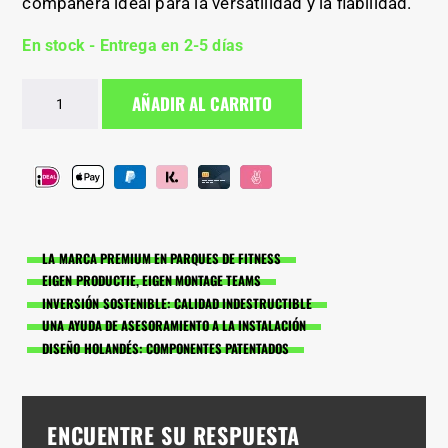
compañera ideal para la versatilidad y la fiabilidad.
En stock - Entrega en 2-5 días
Mochila
AÑADIR AL CARRITO
táctica
BarManiaPro®
cantidad
LA MARCA PREMIUM EN PARQUES DE FITNESS
EIGEN PRODUCTIE, EIGEN MONTAGE TEAMS
INVERSIÓN SOSTENIBLE: CALIDAD INDESTRUCTIBLE
UNA AYUDA DE ASESORAMIENTO A LA INSTALACIÓN
DISEÑO HOLANDÉS: COMPONENTES PATENTADOS
ENCUENTRE SU RESPUESTA