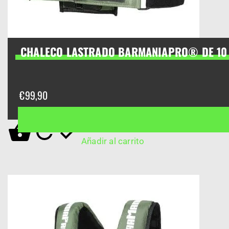
CHALECO LASTRADO BARMANIAPRO® DE 10
€
99,90
Añadir al carrito