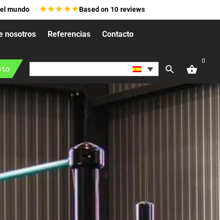
★
★
★
★
★
 el mundo
Based on
10
reviews
e nosotros
Referencias
Contacto
0
sto