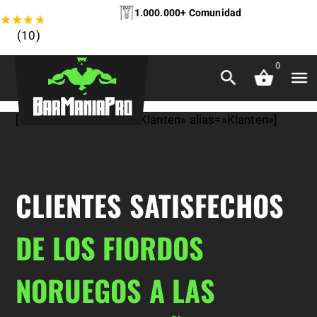
1.000.000+ Comunidad
★
★
★
★
★
(10)
0
[rev_slider slidertitle=»Klanten» alias=»Klanten»]
CLIENTES SATISFECHOS
DE LOS FIORDOS
NORUEGOS A LAS