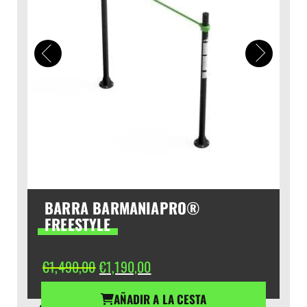
BARRA BARMANIAPRO®
FREESTYLE
El
El
€
1,490,00
€
1,190,00
precio
precio
original
actual
AÑADIR A LA CESTA