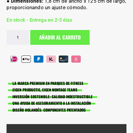
● Dimensiones:
1,8 cm de ancho x 125 cm de largo,
proporcionando un ajuste cómodo.
En stock - Entrega en 2-5 días
Cuerda
AÑADIR AL CARRITO
ligera
para
cinturón
de
lastre
cantidad
LA MARCA PREMIUM EN PARQUES DE FITNESS
EIGEN PRODUCTIE, EIGEN MONTAGE TEAMS
INVERSIÓN SOSTENIBLE: CALIDAD INDESTRUCTIBLE
UNA AYUDA DE ASESORAMIENTO A LA INSTALACIÓN
DISEÑO HOLANDÉS: COMPONENTES PATENTADOS