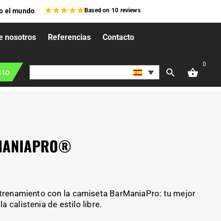
★
★
★
★
★
do el mundo
Based on
10
reviews
e nosotros
Referencias
Contacto
0
sto
MANIAPRO®
ntrenamiento con la camiseta BarManiaPro: tu mejor
 calistenia de estilo libre.