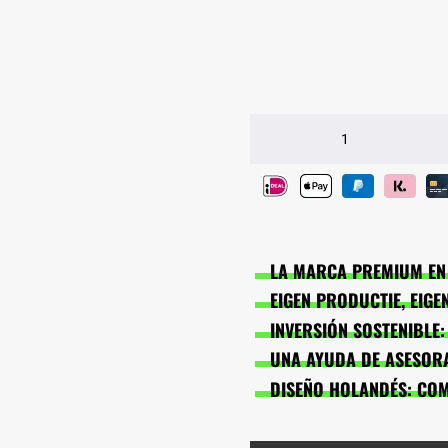
Camiseta
BarManiaPro®
cantidad
LA MARCA PREMIUM EN 
EIGEN PRODUCTIE, EIG
INVERSIÓN SOSTENIBLE
UNA AYUDA DE ASESORA
DISEÑO HOLANDÉS: CO