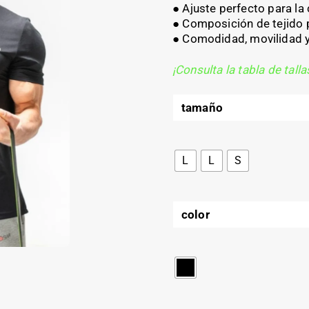
● Ajuste perfecto para la c
● Composición de tejido 
● Comodidad, movilidad y
¡Consulta la tabla de talla
tamaño
L
L
S
color