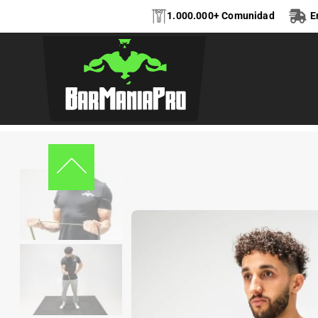
1.000.000+ Comunidad
E
Home
Accesorios
Ropa
Camiseta BarManiaPro®