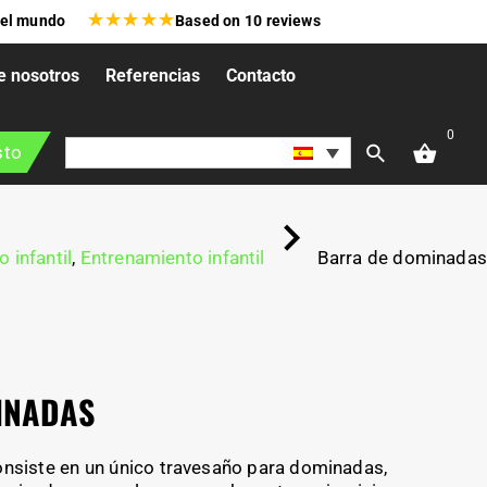
★
★
★
★
★
 el mundo
Based on
10
reviews
e nosotros
Referencias
Contacto
0
sto
 infantil
,
Entrenamiento infantil
Barra de dominadas
INADAS
nsiste en un único travesaño para dominadas,