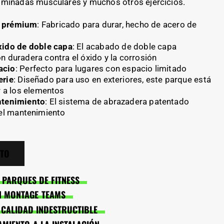
ominadas musculares y muchos otros ejercicios.
o prémium
: Fabricado para durar, hecho de acero de
xido de doble capa
: El acabado de doble capa
n duradera contra el óxido y la corrosión
acio
: Perfecto para lugares con espacio limitado
erie
: Diseñado para uso en exteriores, este parque está
r a los elementos
ntenimiento
: El sistema de abrazadera patentado
 el mantenimiento
STO
PARQUES DE FITNESS
EN MONTAGE TEAMS
: CALIDAD INDESTRUCTIBLE