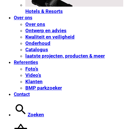
Hotels & Resorts
Over ons
Over ons
Ontwerp en advies
Kwaliteit en veiligheid
Onderhoud
Catalogus
laatste projecten, producten & meer
Referenties
Foto’s
Video’s
Klanten
BMP parkzoeker
Contact
Zoeken