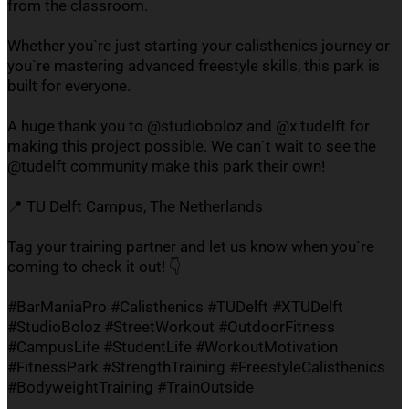
from the classroom.
Whether you`re just starting your calisthenics journey or
you`re mastering advanced freestyle skills, this park is
built for everyone.
A huge thank you to @studioboloz and @x.tudelft for
making this project possible. We can`t wait to see the
@tudelft community make this park their own!
📍 TU Delft Campus, The Netherlands
Tag your training partner and let us know when you`re
coming to check it out! 👇
#BarManiaPro #Calisthenics #TUDelft #XTUDelft
#StudioBoloz #StreetWorkout #OutdoorFitness
#CampusLife #StudentLife #WorkoutMotivation
#FitnessPark #StrengthTraining #FreestyleCalisthenics
#BodyweightTraining #TrainOutside