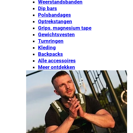
Weerstandsbanden
Dip bars
Polsbandages
Optrekstangen
Grips, magnesium tape
Gewichtsvesten
Turnringen
Kleding
Backpacks
Alle accessoires
Meer ontdekken