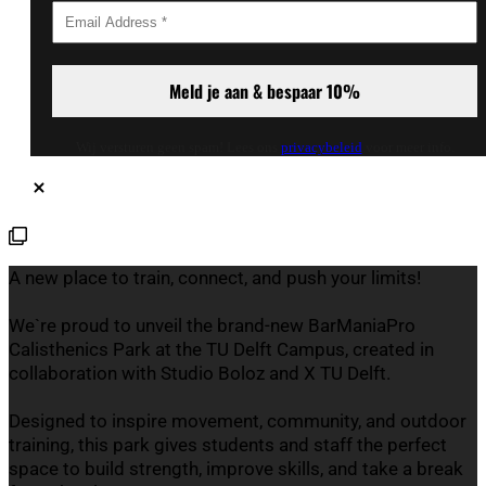
Wij versturen geen spam! Lees ons
privacybeleid
voor meer info.
A new place to train, connect, and push your limits!
We`re proud to unveil the brand-new BarManiaPro
Calisthenics Park at the TU Delft Campus, created in
collaboration with Studio Boloz and X TU Delft.
Designed to inspire movement, community, and outdoor
training, this park gives students and staff the perfect
space to build strength, improve skills, and take a break