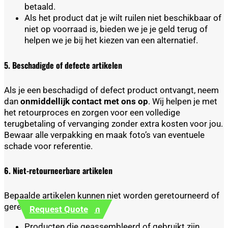
betaald.
Als het product dat je wilt ruilen niet beschikbaar of
niet op voorraad is, bieden we je je geld terug of
helpen we je bij het kiezen van een alternatief.
5. Beschadigde of defecte artikelen
Als je een beschadigd of defect product ontvangt, neem
dan
onmiddellijk contact met ons op
. Wij helpen je met
het retourproces en zorgen voor een volledige
terugbetaling of vervanging zonder extra kosten voor jou.
Bewaar alle verpakking en maak foto’s van eventuele
schade voor referentie.
6. Niet-retourneerbare artikelen
Bepaalde artikelen kunnen niet worden geretourneerd of
gerestitueerd, zoals:
Offerte aanvragen
Request Quote
Producten die geassembleerd of gebruikt zijn.