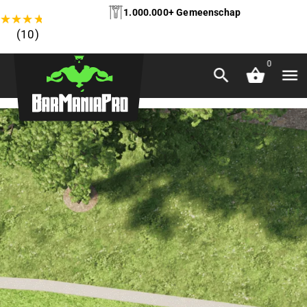
1.000.000+ Gemeenschap
★
★
★
★
★
(10)
0