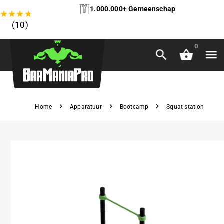
1.000.000+ Gemeenschap
★
★
★
★
★
(10)
0
Home
Apparatuur
Bootcamp
Squat station