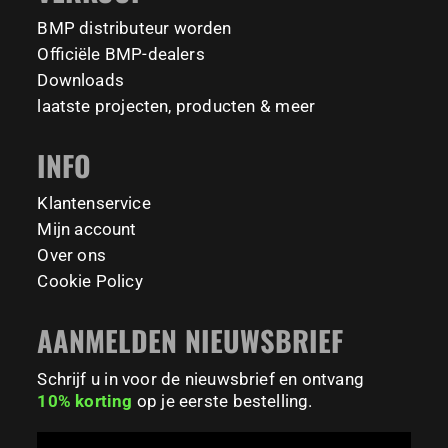
barmaniaprocalisthenicspark barmaniapronederland
coming to check it out! 👇
BMP distributeur worden
calisthenicspark
#BarManiaPro #Calisthenics #TUDelft #XTUDelft
Officiële BMP-dealers
#StudioBoloz #StreetWorkout #OutdoorFitness
231
26
Downloads
#CampusLife #StudentLife #WorkoutMotivation
laatste projecten, producten & meer
#FitnessPark #StrengthTraining #FreestyleCalisthenics
#BodyweightTraining #TrainOutside
INFO
195
0
Klantenservice
Mijn account
Over ons
Cookie Policy
AANMELDEN NIEUWSBRIEF
Schrijf u in voor de nieuwsbrief en ontvang
10% korting
op je eerste bestelling.