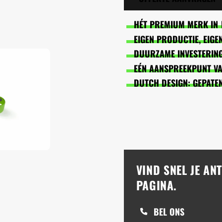
HÉT PREMIUM MERK IN 
EIGEN PRODUCTIE, EIG
DUURZAME INVESTERING
EÉN AANSPREEKPUNT VAN
DUTCH DESIGN: GEPATE
VIND SNEL JE A
PAGINA.
BEL ONS