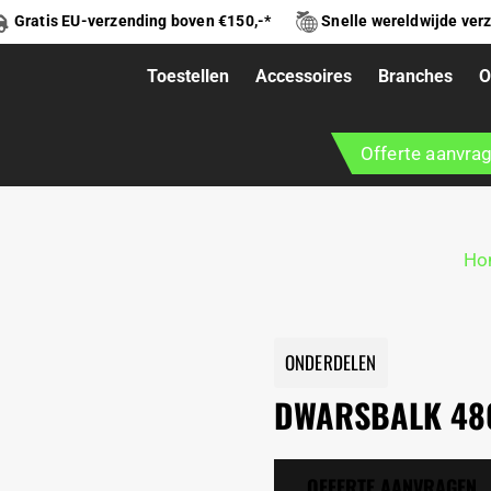
Gratis EU-verzending boven €150,-*
Snelle wereldwijde ver
Toestellen
Accessoires
Branches
O
MM ”KORTE BALK
Offerte aanvra
Ho
ONDERDELEN
DWARSBALK 48
OFFERTE AANVRAGEN