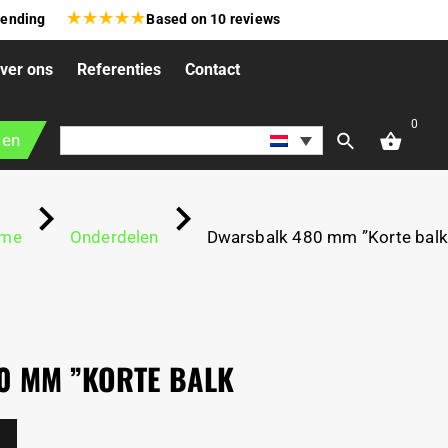
★
★
★
★
★
zending
Based on
10
reviews
ver ons
Referenties
Contact
0
gen
me
Onderdelen
Dwarsbalk 480 mm ”Korte balk
0 MM ”KORTE BALK