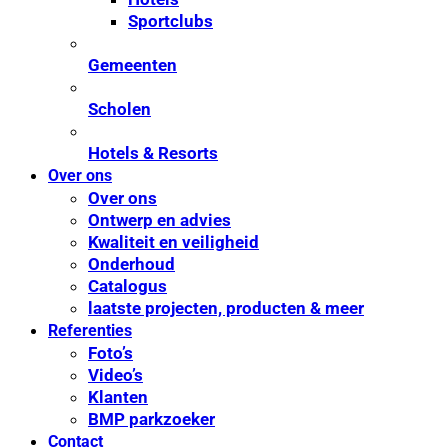
Sportclubs
Gemeenten
Scholen
Hotels & Resorts
Over ons
Over ons
Ontwerp en advies
Kwaliteit en veiligheid
Onderhoud
Catalogus
laatste projecten, producten & meer
Referenties
Foto’s
Video’s
Klanten
BMP parkzoeker
Contact