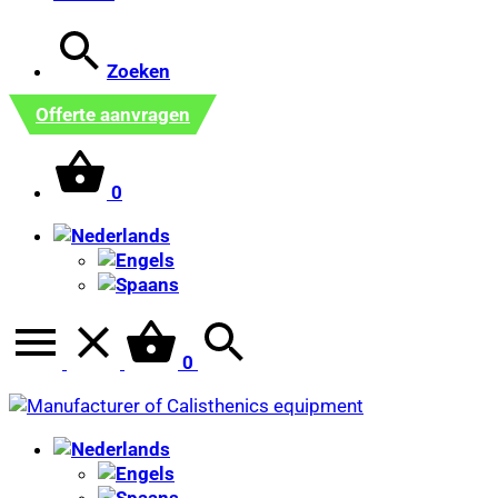
Zoeken
Offerte aanvragen
0
0