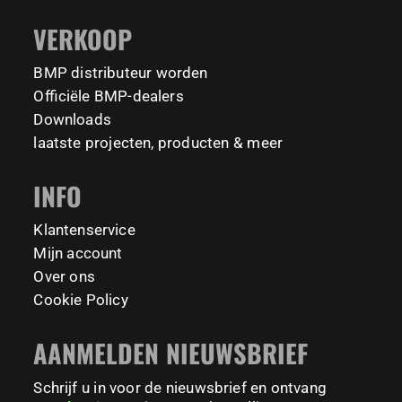
#BarManiaPro #StreetWorkoutNL #TrainAnywhere
11157
200
VERKOOP
Tag your training partner and let us know when you`re
#BodyweightTraining #HiddenGemsNL barmaniapro
barmaniaprocalisthenicspark barmaniapronederland
coming to check it out! 👇
BMP distributeur worden
calisthenicspark
#BarManiaPro #Calisthenics #TUDelft #XTUDelft
Officiële BMP-dealers
#StudioBoloz #StreetWorkout #OutdoorFitness
231
26
Downloads
#CampusLife #StudentLife #WorkoutMotivation
laatste projecten, producten & meer
#FitnessPark #StrengthTraining #FreestyleCalisthenics
#BodyweightTraining #TrainOutside
INFO
167
0
Klantenservice
Mijn account
Over ons
Cookie Policy
AANMELDEN NIEUWSBRIEF
Schrijf u in voor de nieuwsbrief en ontvang