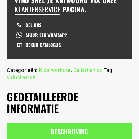
VIND SNEL JE ANTWOORD VIA ONZE
KLANTENSERVICE
PAGINA.
BEL ONS
STUUR EEN WHATSAPP
BEKIJK CATALOGUS
Categorieën:
Kids workout
,
Calisthenics
Tag:
calisthenics
GEDETAILLEERDE
INFORMATIE
BESCHRIJVING