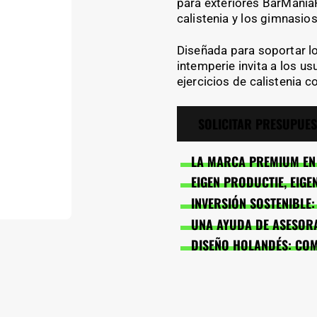
para exteriores BarMani
calistenia y los gimnasios 
Diseñada para soportar lo
intemperie invita a los us
ejercicios de calistenia co
SOLICITAR PRESUPUE
LA MARCA PREMIUM EN 
EIGEN PRODUCTIE, EIG
INVERSIÓN SOSTENIBLE
UNA AYUDA DE ASESORA
DISEÑO HOLANDÉS: CO