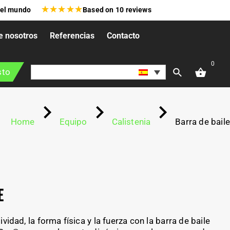
★
★
★
★
★
 el mundo
Based on
10
reviews
e nosotros
Referencias
Contacto
0
sto
Home
Equipo
Calistenia
Barra de baile
E
ividad, la forma física y la fuerza con la barra de baile