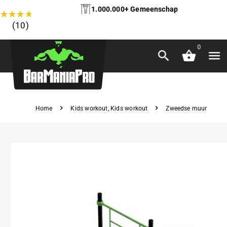
1.000.000+ Gemeenschap
★
★
★
★
★
(10)
0
Home
Kids workout
,
Kids workout
Zweedse muur