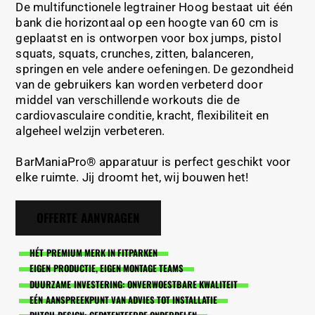
De multifunctionele legtrainer Hoog bestaat uit één
bank die horizontaal op een hoogte van 60 cm is
geplaatst en is ontworpen voor box jumps, pistol
squats, squats, crunches, zitten, balanceren,
springen en vele andere oefeningen. De gezondheid
van de gebruikers kan worden verbeterd door
middel van verschillende workouts die de
cardiovasculaire conditie, kracht, flexibiliteit en
algeheel welzijn verbeteren.
BarManiaPro® apparatuur is perfect geschikt voor
elke ruimte. Jij droomt het, wij bouwen het!
OFFERTE AANVRAGEN
HÉT PREMIUM MERK IN FITPARKEN
EIGEN PRODUCTIE, EIGEN MONTAGE TEAMS
DUURZAME INVESTERING: ONVERWOESTBARE KWALITEIT
EÉN AANSPREEKPUNT VAN ADVIES TOT INSTALLATIE