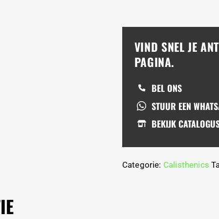
VIND SNEL JE A
PAGINA.
BEL ONS
STUUR EEN WHAT
BEKIJK CATALOGU
Categorie:
Calisthenics
T
IE