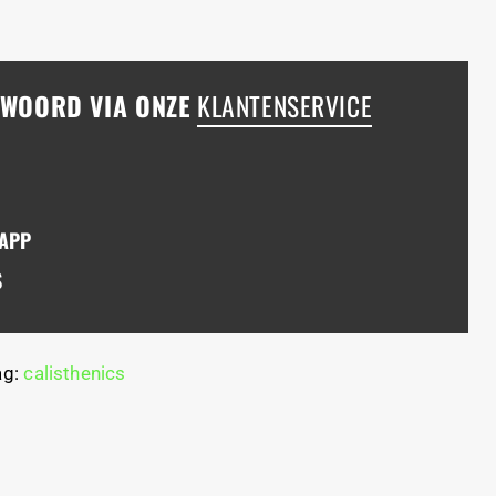
NTWOORD VIA ONZE
KLANTENSERVICE
SAPP
S
ag:
calisthenics