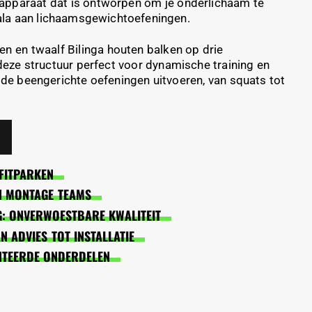
g apparaat dat is ontworpen om je onderlichaam te
ala aan lichaamsgewichtoefeningen.
n en twaalf Bilinga houten balken op drie
deze structuur perfect voor dynamische training en
nde beengerichte oefeningen uitvoeren, van squats tot
FITPARKEN
EN MONTAGE TEAMS
: ONVERWOESTBARE KWALITEIT
 ADVIES TOT INSTALLATIE
NTEERDE ONDERDELEN