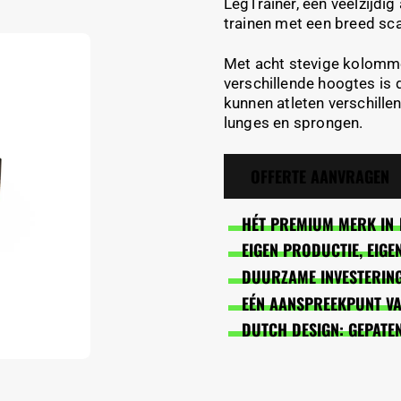
LegTrainer, een veelzijdi
trainen met een breed sc
Met acht stevige kolomme
verschillende hoogtes is 
kunnen atleten verschille
lunges en sprongen.
OFFERTE AANVRAGEN
HÉT PREMIUM MERK IN 
EIGEN PRODUCTIE, EIG
DUURZAME INVESTERING
EÉN AANSPREEKPUNT VAN
DUTCH DESIGN: GEPATE