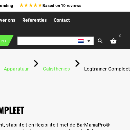
★
★
★
★
★
zending
Based on
10
reviews
ver ons
Referenties
Contact
0
gen
Apparatuur
Calisthenics
Legtrainer Compleet
MPLEET
, stabiliteit en flexibiliteit met de BarManiaPro®