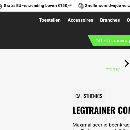
Gratis EU-verzending boven €150,-*
Snelle wereldwijde ver
Toestellen
Accessoires
Branches
O
LEET
Offerte aanvra
Home
CALISTHENICS
LEGTRAINER CO
Maximaliseer je beenkracht