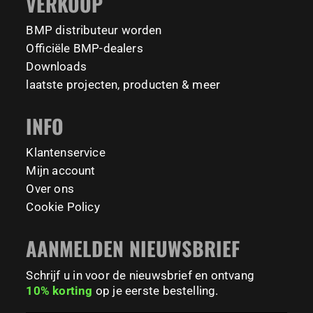
VERKOOP
Tag your training partner and let us know when you`re
#BodyweightTraining #HiddenGemsNL barmaniapro
barmaniaprocalisthenicspark barmaniapronederland
coming to check it out! 👇
BMP distributeur worden
calisthenicspark
#BarManiaPro #Calisthenics #TUDelft #XTUDelft
Officiële BMP-dealers
#StudioBoloz #StreetWorkout #OutdoorFitness
231
26
Downloads
#CampusLife #StudentLife #WorkoutMotivation
laatste projecten, producten & meer
#FitnessPark #StrengthTraining #FreestyleCalisthenics
#BodyweightTraining #TrainOutside
INFO
179
0
Klantenservice
Mijn account
Over ons
Cookie Policy
AANMELDEN NIEUWSBRIEF
Schrijf u in voor de nieuwsbrief en ontvang
10% korting
op je eerste bestelling.