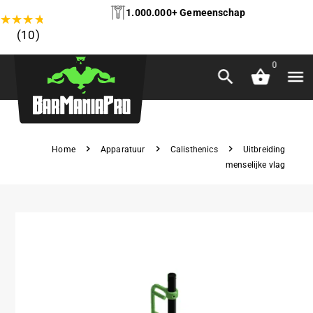
1.000.000+ Gemeenschap
★
★
★
★
★
(10)
0
Home
Apparatuur
Calisthenics
Uitbreiding
menselijke vlag