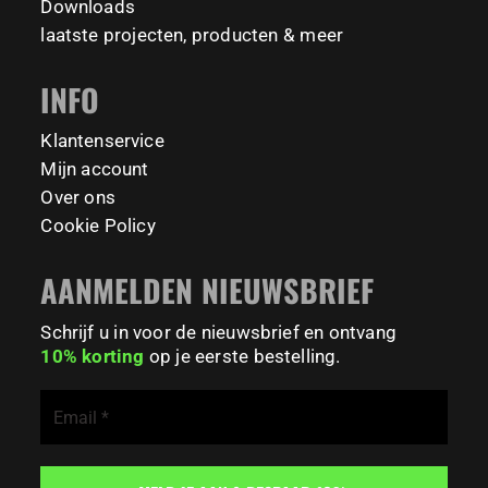
#StudioBoloz #StreetWorkout #OutdoorFitness
231
26
Downloads
#CampusLife #StudentLife #WorkoutMotivation
laatste projecten, producten & meer
#FitnessPark #StrengthTraining #FreestyleCalisthenics
#BodyweightTraining #TrainOutside
INFO
179
0
Klantenservice
Mijn account
Over ons
Cookie Policy
AANMELDEN NIEUWSBRIEF
Schrijf u in voor de nieuwsbrief en ontvang
10% korting
op je eerste bestelling.