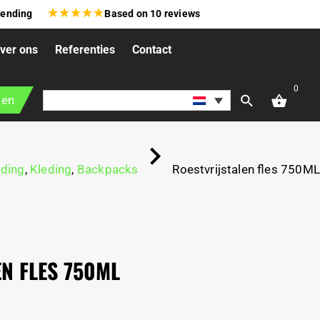
★
★
★
★
★
zending
Based on
10
reviews
ver ons
Referenties
Contact
0
gen
eding
,
Kleding
,
Backpacks
Roestvrijstalen fles 750ML
N FLES 750ML