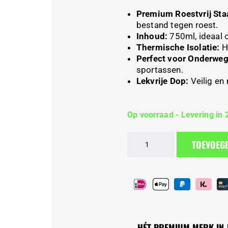
Premium Roestvrij Staa
bestand tegen roest.
Inhoud:
750ml, ideaal o
Thermische Isolatie:
Ho
Perfect voor Onderweg
sportassen.
Lekvrije Dop:
Veilig en
Op voorraad - Levering in 
Roestvrijstalen
TOEVOEG
fles
750ML
aantal
HÉT PREMIUM MERK IN 