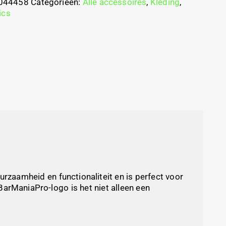
044458
Categorieën:
Alle accessoires
,
Kleding
,
ics
urzaamheid en functionaliteit en is perfect voor
BarManiaPro-logo is het niet alleen een