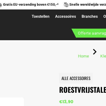
Gratis EU-verzending boven €150,-*
Snelle wereldwijde ver
Toestellen
Accessoires
Branches
O
 FLES 750ML
Offerte aanvra
Home
Kl
ALLE ACCESSOIRES
ROESTVRIJSTALE
€
13,90