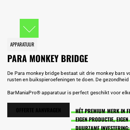
APPARATUUR
PARA MONKEY BRIDGE
De Para monkey bridge bestaat uit drie monkey bars voo
rusten en buikspieroefeningen te doen. De gezondheid
BarManiaPro® apparatuur is perfect geschikt voor elke 
OFFERTE AANVRAGEN
HÉT PREMIUM MERK IN F
EIGEN PRODUCTIE, EIGE
DUURZAME INVESTERING: