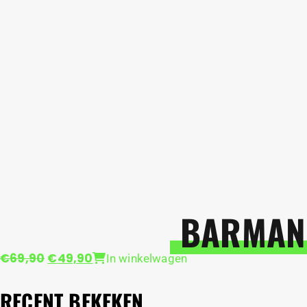
BARMANI
Oorspronkelijke
Huidige
€
69,90
€
49,90
In winkelwagen
prijs
prijs
was:
is:
RECENT BEKEKEN
€69,90.
€49,90.