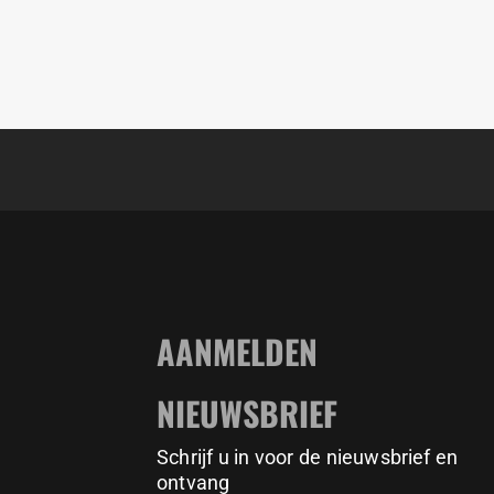
Rate this new park 1-10!
Every town needs a
Calisthenicd Park for public
Location: Helmond (NL)
use, do you agree?
BarMania Pro delivers
BarMania Pro delivers
calisthenics parks &
calisthenics parks &
11159
200
1635
23
equipment for every level
equipment for every level
worldwide!
worldwide!
AANMELDEN
Get yours at:
Get yours at:
www.barmaniapro.com
www.barmaniapro.com
NIEUWSBRIEF
✅ Solid, professional-grade
✅ Solid, professional-grade
Schrijf u in voor de nieuwsbrief en
equipment
equipment
ontvang
✅ Ideal layout for both
✅ Ideal layout for both