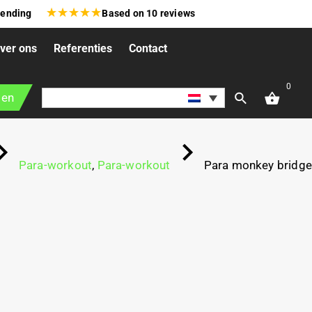
★
★
★
★
★
zending
Based on
10
reviews
ver ons
Referenties
Contact
0
gen
Para-workout
,
Para-workout
Para monkey bridge