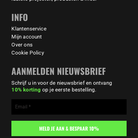
#FitnessPark #StrengthTraining #FreestyleCalisthenics
#BodyweightTraining #TrainOutside
INFO
167
0
Klantenservice
Mijn account
Over ons
Cookie Policy
AANMELDEN NIEUWSBRIEF
Schrijf u in voor de nieuwsbrief en ontvang
10% korting
op je eerste bestelling.