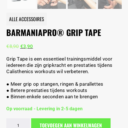
ALLE ACCESSOIRES
BARMANIAPRO® GRIP TAPE
Oorspronkelijke
Huidige
€
8,90
€
3,90
prijs
prijs
was:
is:
Grip Tape is een essentieel trainingsmiddel voor
€8,90.
€3,90.
iedereen die zijn gripkracht en prestaties tijdens
Calisthenics workouts wil verbeteren.
● Meer grip op stangen, ringen & parallettes
● Betere prestaties tijdens workouts
● Binnen enkele seconden aan te brengen
Op voorraad - Levering in 2-5 dagen
BarManiaPro®
TOEVOEGEN AAN WINKELWAGEN
grip