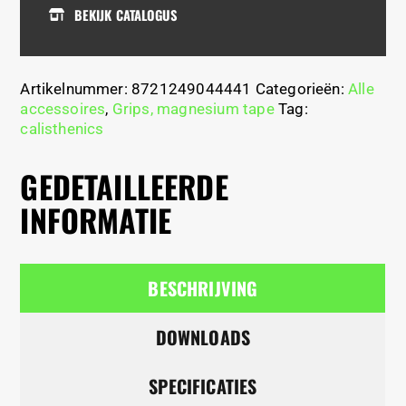
BEKIJK CATALOGUS
Artikelnummer:
8721249044441
Categorieën:
Alle
accessoires
,
Grips, magnesium tape
Tag:
calisthenics
GEDETAILLEERDE
INFORMATIE
BESCHRIJVING
DOWNLOADS
SPECIFICATIES