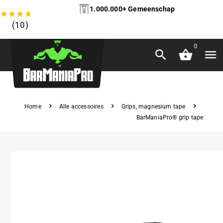
1.000.000+ Gemeenschap
★
★
★
★
★
(10)
0
Home
Alle accessoires
Grips, magnesium tape
BarManiaPro® grip tape