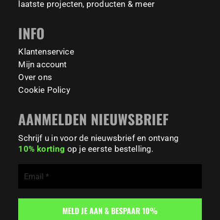
#CampusLife #StudentLife #WorkoutMotivation
laatste projecten, producten & meer
#FitnessPark #StrengthTraining #FreestyleCalisthenics
#BodyweightTraining #TrainOutside
INFO
189
0
Klantenservice
Mijn account
Over ons
Cookie Policy
AANMELDEN NIEUWSBRIEF
Schrijf u in voor de nieuwsbrief en ontvang
10% korting
op je eerste bestelling.