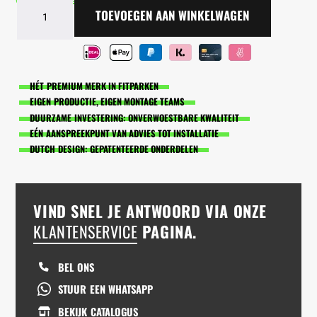
Op voorraad - Levering in 2-5 dagen
BarManiaPro®
TOEVOEGEN AAN WINKELWAGEN
Duffel
bag
aantal
HÉT PREMIUM MERK IN FITPARKEN
EIGEN PRODUCTIE, EIGEN MONTAGE TEAMS
DUURZAME INVESTERING: ONVERWOESTBARE KWALITEIT
EÉN AANSPREEKPUNT VAN ADVIES TOT INSTALLATIE
DUTCH DESIGN: GEPATENTEERDE ONDERDELEN
VIND SNEL JE ANTWOORD VIA ONZE
KLANTENSERVICE
PAGINA.
BEL ONS
STUUR EEN WHATSAPP
BEKIJK CATALOGUS