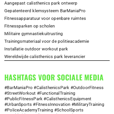
Aangepast calisthenics park ontwerp
Gepatenteerd klemsysteem BarManiaPro
Fitnessapparatuur voor openbare ruimtes
Fitnessparken op scholen
Militaire gymnastiekuitrusting
Trainingsmateriaal voor de politieacademie
Installatie outdoor workout park
Wereldwijde calisthenics park leverancier
HASHTAGS VOOR SOCIALE MEDIA
#BarManiaPro #CalisthenicsPark #OutdoorFitness
#StreetWorkout #FunctionalTraining
#PublicFitnessPark #CalisthenicsEquipment
#UrbanSports #FitnessInnovation #MilitaryTraining
#PoliceAcademyTraining #SchoolSports