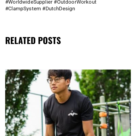
#WorldwideSupplier #OutdoorWorkout
#ClampSystem #DutchDesign
RELATED POSTS