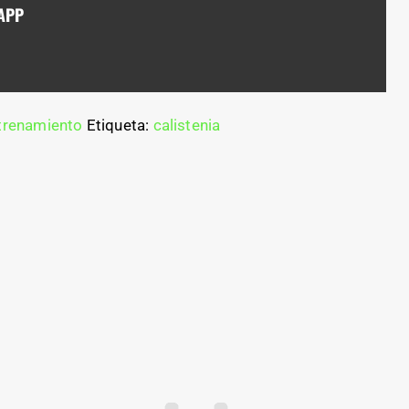
APP
trenamiento
Etiqueta:
calistenia