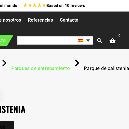
★
★
★
★
★
 el mundo
Based on
10
reviews
e nosotros
Referencias
Contacto
0
sto
Parques de entrenamiento
Parque de calistenia
O
ISTENIA
STO