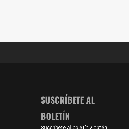
Rate this new park 1-10!
Every town needs a
Calisthenicd Park for public
Location: Helmond (NL)
use, do you agree?
BarMania Pro delivers
BarMania Pro delivers
calisthenics parks &
calisthenics parks &
11159
200
1635
23
equipment for every level
equipment for every level
worldwide!
worldwide!
SUSCRÍBETE AL
Get yours at:
Get yours at:
www.barmaniapro.com
www.barmaniapro.com
BOLETÍN
✅ Solid, professional-grade
✅ Solid, professional-grade
Suscríbete al boletín y obtén